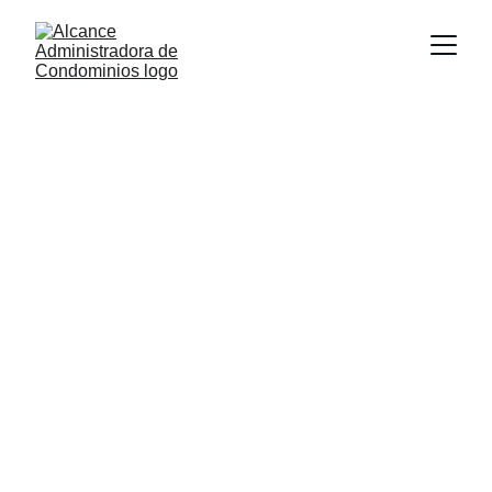
CONHEÇA UM 
POUCO MAIS SOBRE 
NÓS
Fundada em março de 2007, a alcance
administradora de condomínios nasceu da
crescente demanda do mercado por soluções
eficientes e pontuais no segmento de
administração de condomínios. com um
compromisso inabalável com a excelência,
nossa empresa se destaca como uma
parceira confiável para condomínios em